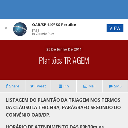
OAB/SP 149ª SS Peruíbe
✕
VIEW
FREE
In Google Play
25 De Junho De 2011
Plantões TRIAGEM
Share
Tweet
Pin
Mail
SMS
LISTAGEM DO PLANTÃO DA TRIAGEM NOS TERMOS
DA CLÁUSULA TERCEIRA, PARÁGRAFO SEGUNDO DO
CONVÊNIO OAB/DP.
HORÁRIO DE ATENDIMENTO DAS 09h30m as