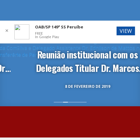
OAB/SP 149ª SS Peruíbe
✕
VIEW
FREE
In Google Play
Reunião institucional com os
Delegados Titular Dr. Marcos
Roberto da Silva e Delegado
8 DE FEVEREIRO DE 2019
Assistente Dr. Ednilson de Mattos
na Delegacia Sede de Peruíbe.