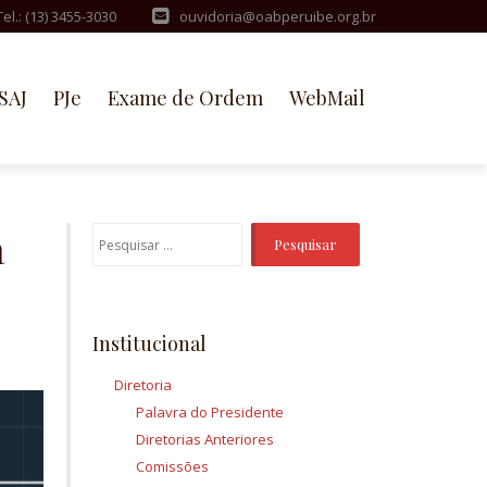
Tel.: (13) 3455-3030
ouvidoria@oabperuibe.org.br
SAJ
PJe
Exame de Ordem
WebMail
a
Pesquisar
por:
Institucional
Diretoria
Palavra do Presidente
Diretorias Anteriores
Comissões