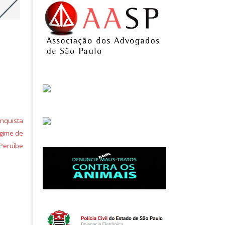
onquista
egime de
 Peruíbe