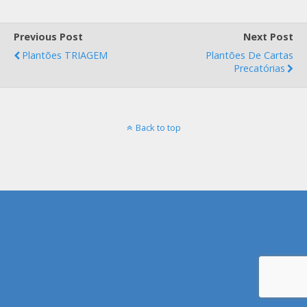
Previous Post
Next Post
Plantões TRIAGEM
Plantões De Cartas
Precatórias
Back to top