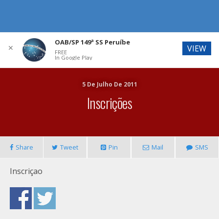
OAB/SP 149ª SS Peruíbe
✕
VIEW
FREE
In Google Play
5 De Julho De 2011
Inscrições
Share
Tweet
Pin
Mail
SMS
Inscriçao