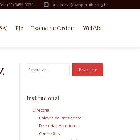
Tel.: (13) 3455-3030
ouvidoria@oabperuibe.org.br
SAJ
PJe
Exame de Ordem
WebMail
Z
Pesquisar
por:
Institucional
Diretoria
Palavra do Presidente
Diretorias Anteriores
Comissões