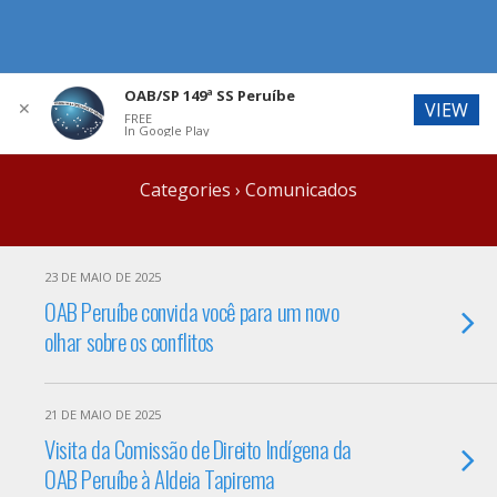
OAB/SP 149ª SS Peruíbe
✕
VIEW
FREE
In Google Play
Categories ›
Comunicados
23 DE MAIO DE 2025
OAB Peruíbe convida você para um novo
olhar sobre os conflitos
21 DE MAIO DE 2025
Visita da Comissão de Direito Indígena da
OAB Peruíbe à Aldeia Tapirema