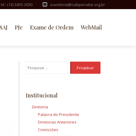
Tel.: (13) 3455-3030
ouvidoria@oabperuibe.org.br
SAJ
PJe
Exame de Ordem
WebMail
Pesquisar
por:
Institucional
Diretoria
Palavra do Presidente
Diretorias Anteriores
Comissões