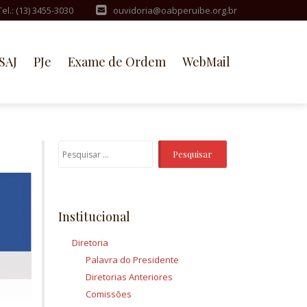
Tel.: (13) 3455-3030
ouvidoria@oabperuibe.org.br
SAJ
PJe
Exame de Ordem
WebMail
Pesquisar
por:
Institucional
Diretoria
Palavra do Presidente
Diretorias Anteriores
Comissões