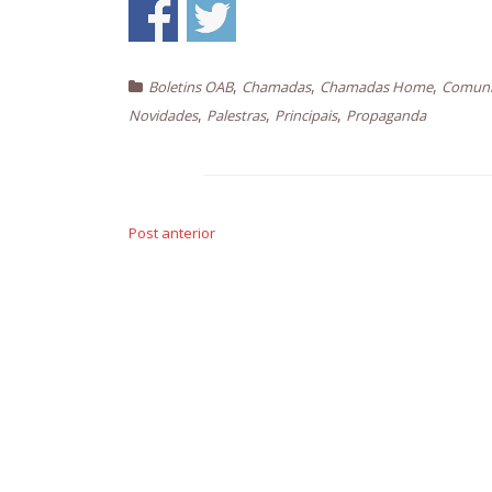
,
,
,
Boletins OAB
Chamadas
Chamadas Home
Comuni
,
,
,
Novidades
Palestras
Principais
Propaganda
Navegação
de
Post anterior
Post