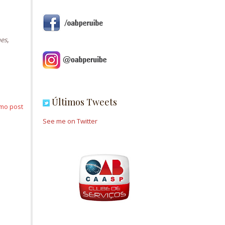
,
mes
Últimos Tweets
mo post
See me on Twitter