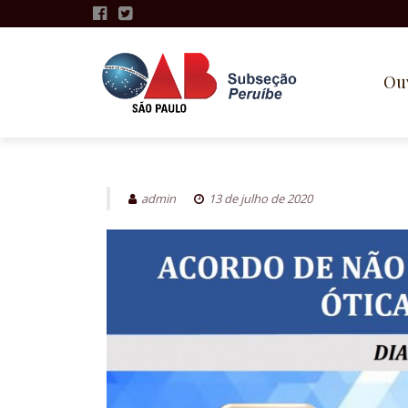
Ou
Pular
para
o
admin
13 de julho de 2020
conteúdo