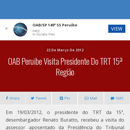
OAB/SP 149ª SS Peruíbe
✕
VIEW
FREE
In Google Play
22 De Março De 2012
OAB Peruibe Visita Presidente Do TRT 15ª
Região
Share
Tweet
Pin
Mail
SMS
Em 19/03/2012, o presidente do TRT da 15ª,
desembargador Renato Buratto, recebeu a visita do
assessor aposentado da Presidência do Tribunal