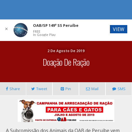
OAB/SP 149ª SS Peruíbe
✕
VIEW
FREE
In Google Play
2 De Agosto De 2019
Doação De Ração
Share
Tweet
Pin
Mail
SMS
A Subcomissão dos Animais da OAB de Peruíbe vem