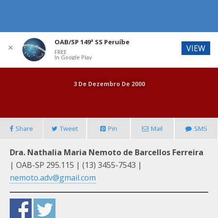
OAB/SP 149ª SS Peruíbe
✕
VIEW
FREE
In Google Play
3 De Dezembro De 2000
Share
Tweet
Pin
Mail
SMS
Dra. Nathalia Maria Nemoto de Barcellos Ferreira
| OAB-SP 295.115 | (13) 3455-7543 |
nemoto.adv@gmail.com