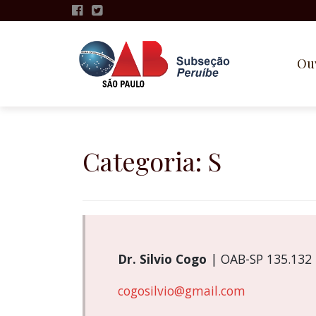
Ou
Pular
para
o
Categoria:
S
conteúdo
Dr. Silvio Cogo
| OAB-SP 135.132 |
cogosilvio@gmail.com