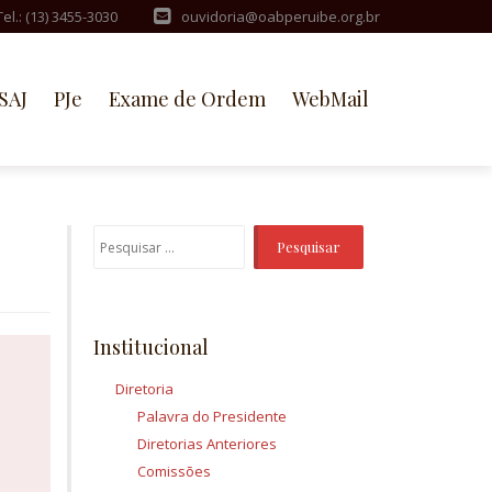
Tel.: (13) 3455-3030
ouvidoria@oabperuibe.org.br
SAJ
PJe
Exame de Ordem
WebMail
Pesquisar
por:
Institucional
Diretoria
Palavra do Presidente
Diretorias Anteriores
Comissões