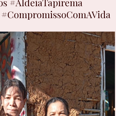
os #AldeiaTapirema
o #CompromissoComAVida