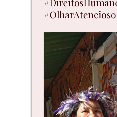
#DireitosHuman
#OlharAtencios