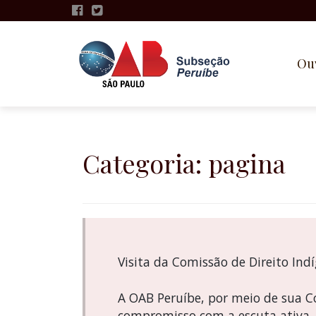
Ou
Pular
para
o
Categoria:
pagina
conteúdo
Visita da Comissão de Direito In
A OAB Peruíbe, por meio de sua Co
compromisso com a escuta ativa, 