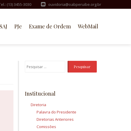
Tel.: (13) 3455-3030
ouvidoria@oabperuibe.org.br
SAJ
PJe
Exame de Ordem
WebMail
Pesquisar
por:
Institucional
Diretoria
Palavra do Presidente
Diretorias Anteriores
Comissões